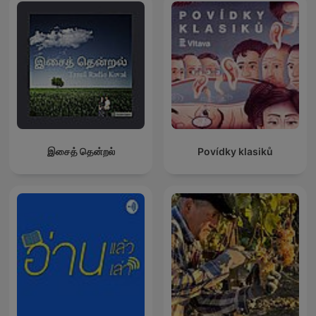
இசைத் தென்றல்
Povídky klasiků