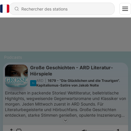
Podcasts
Große Geschichten - ARD Literatur-
Hörspiele
ARD
|
1679 - "Die Glücklichen und die Traurigen".
Kapitalismus-Satire von Jakob Nolte
Eintauchen in packende Stories! Weltliteratur, belletristische
Highlights, wegweisende Gegenwartsromane und Klassiker von
morgen. Jeden Mittwoch zuerst in ARD Sounds. Für
Literaturbegeisterte und Hörbuchfans. Große Geschichten
entdecken, starke Stimmen genießen, opulente Inszenierungen
erleben. "Podcast merken" und nichts verpassen!