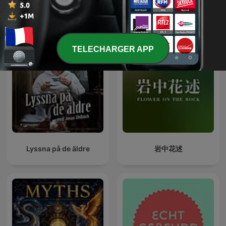
Wayang Kulit Indonesia
Un Libro Una Hora
TELECHARGER APP
Lyssna på de äldre
岩中花述