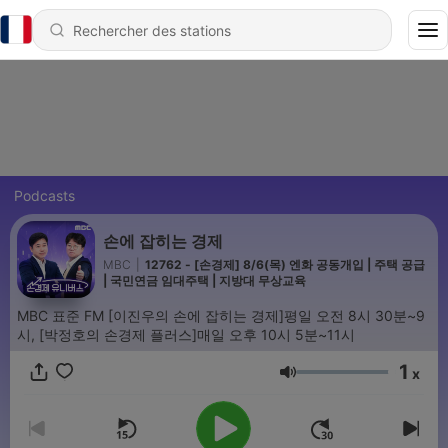
Podcasts
손에 잡히는 경제
MBC
|
12762 - [손경제] 8/6(목) 엔화 공동개입 | 주택 공급
| 국민연금 임대주택 | 지방대 무상교육
MBC 표준 FM [이진우의 손에 잡히는 경제]평일 오전 8시 30분~9
시, [박정호의 손경제 플러스]매일 오후 10시 5분~11시
1
x
Volume