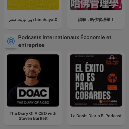
بی نهایت صفر / binahayat0
請聽，哈佛管理學！
Podcasts internationaux Économie et
entreprise
The Diary Of A CEO with
La Dosis Diaria El Podcast
Steven Bartlett