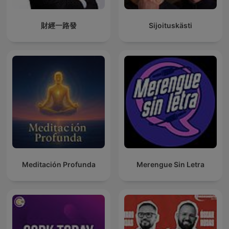
財經一路發
Sijoituskästi
Meditación Profunda
Merengue Sin Letra