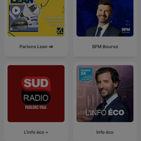
Parlons Lean 📣
BFM Bourse
L'info éco +
Info éco