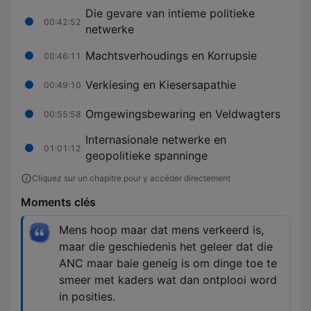
Die gevare van intieme politieke
00:42:52
netwerke
Machtsverhoudings en Korrupsie
00:46:11
Verkiesing en Kiesersapathie
00:49:10
Omgewingsbewaring en Veldwagters
00:55:58
Internasionale netwerke en
01:01:12
geopolitieke spanninge
Cliquez sur un chapitre pour y accéder directement
Moments clés
Mens hoop maar dat mens verkeerd is,
maar die geschiedenis het geleer dat die
ANC maar baie geneig is om dinge toe te
smeer met kaders wat dan ontplooi word
in posities.