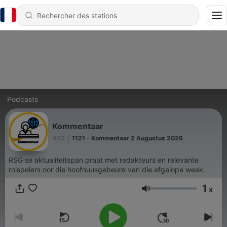
Podcasts
Kommentaar
RSG
|
1121 - Kommentaar 2 Augustus 2026
RSG se aktualiteitspan praat met redakteurs en relevante
rolspelers oor die hoofnuusgebeure van die afgelope week.
1
x
Volume