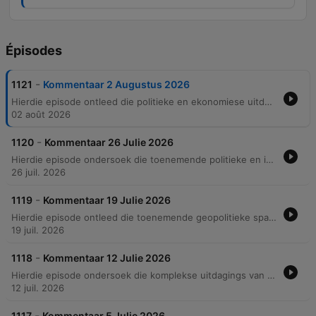
Épisodes
-
1121
Kommentaar 2 Augustus 2026
Hierdie episode ontleed die politieke en ekonomiese uitdagings in Suid-Afrika, van die aankondiging van die 2026 verkiesing tot die omstrede skuif van die OBK voorzitterskap en die implikasies vir korrupsiebestryding. Die bespreking strek oor regstryde rondom onteieningswetgewing, uitdagings in die Departement van Landbou, en die noodsaaklikheid van 'n onafhanklike teenkorrupsie-eenheid. Verder word globale kwessies aangeraak, insluitend die impak van internationale netwerke op natuurbewaring, die politieke kontroversie rondom Dr. Anthony Fauci se getuienis oor COVID-19, en die geopolitieke spanninge tussen Israel, Iran en die VSA.
02 août 2026
-
1120
Kommentaar 26 Julie 2026
Hierdie episode ondersoek die toenemende politieke en institusionele onstabiliteit in Suid-Afrika, van die bedanking by die staatspensioenfonds tot die biosekuriteitskrisis in die landbousektor. Die gesprek fokus op die kwesbaarheid van die strafregstelsel en die noodsaaklikheid van hervorming om politieke invloed op staatsinstellings uit te skakel. Verder word die ekonomiese haalbaarheid van politieke manifeste, soos dié van die EFF, ontleed te midde van finansiële uitdagings vir plaaslike regerings. Die gesprek sluit af met 'n bespreking van geopolitieke spanninge tussen die VSA en Iran, asook die impak van President Trump se retoriek op die media en internasionale verdedigingsuitdagings.
26 juil. 2026
-
1119
Kommentaar 19 Julie 2026
Hierdie episode ontleed die toenemende geopolitieke spanning tussen die VSA, Iran en Rusland, met spesifieke fokus op die impak van Amerikaanse sanksies en die interne verdeeldheid binne beide lande. Die paneel bespreek ook die ekonomiese krisis in Venezuela en die politieke implikasies van Suid-Afrikaanse parlementêre besoeke aan Rusland. Verder word die politieke dinamika in Suid-Afrika deeglik ondersoek, vanaf die ANC se verhouding met Rusland tot die uitdagings binne die regstelsel en korrupsie. Die gesprek raak ook aan die toestand van die Suid-Afrikaanse Weermag en die finansiële druk op nasionale veiligheidsinstansies.
19 juil. 2026
-
1118
Kommentaar 12 Julie 2026
Hierdie episode ondersoek die komplekse uitdagings van immigrasie en geopolitieke spanninge, met 'n fokus op die afkeuring van Amerikaanse vluchtelingversoeke en die impak van die spanning tussen Amerika en Iran op die wêreldekonomie. Die paneel bespreek ook die politieke onstabiliteit in Suid-Afrika, insluitend die noodsaaklikheid van polisiehervorming en die impak van korrupsie op staatsinstellings. Verder word die politieke polarisasie in Gauteng en die sosiale impak van skoolkonflikte ontleed, tesame met die ekonomiese stagnasie en die noodsaaklikheid van effektiewe grensbeheer. Die gesprek beklemtoon die gevare van politieke misleiding en die belangrikheid van die handhawing van die reg in 'n land wat te doen het met sistemiese verval.
12 juil. 2026
-
1117
Kommentaar 5 Julie 2026