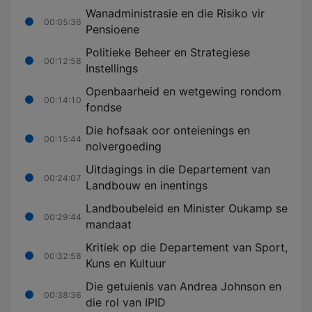
Wanadministrasie en die Risiko vir
00:05:36
Pensioene
Politieke Beheer en Strategiese
00:12:58
Instellings
Openbaarheid en wetgewing rondom
00:14:10
fondse
Die hofsaak oor onteienings en
00:15:44
nolvergoeding
Uitdagings in die Departement van
00:24:07
Landbouw en inentings
Landboubeleid en Minister Oukamp se
00:29:44
mandaat
Kritiek op die Departement van Sport,
00:32:58
Kuns en Kultuur
Die getuienis van Andrea Johnson en
00:38:36
die rol van IPID