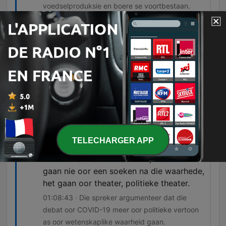
voedselproduksie en boere se voortbestaan.
Solang die staties salaris betaal, is jy nie
onafhanklik nie, kan op jou kop staan nie
aan pirabiet vluit.
00:47:36 · Die spreker beklemtoon die
noodsaaklikheid van 'n onafhanklike anti-
korrupsie-eenheid wat nie deur die staat beheer
word nie.
Ek dink ons moet verzichtig wees, dat jy
hierdie soort debat wat daar is,
TELECHARGER APP
uiteindelijk moet sien as een kwestie van
een soeken na die waarheid, want het
gaan nie oor een soeken na die waarhede,
het gaan oor theater, politieke theater.
01:08:43 · Die spreker argumenteer dat die
debat oor COVID-19 meer oor politieke vertoon
as oor wetenskaplike waarheid gaan.