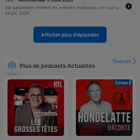
Die paneellede ontleed die politieke implikasies van oud-president Jacob Zuma se reis na Indië en die uitdagings van die MK-party se deelname aan verkiesings. Die gesprek dek ook die humanitêre krisis rondom immigrasie in Suid-Afrika en die impak van politieke optrede op die land se beeld op die kontinent. Verder word die politieke onstabiliteit binne die DA, die uitdagings van landbouwetgewing en die verskuiwing in die globale magsorde bespreek. Die episode kyk na die veranderende geopolitieke landskap, die rol van die Amerikaanse dollar as ekonomiese wapen, en die politieke spanninge binne munisipale administrasies.
05 juil. 2026
Afficher plus d'épisodes
Tout voir
Plus de podcasts Actualités