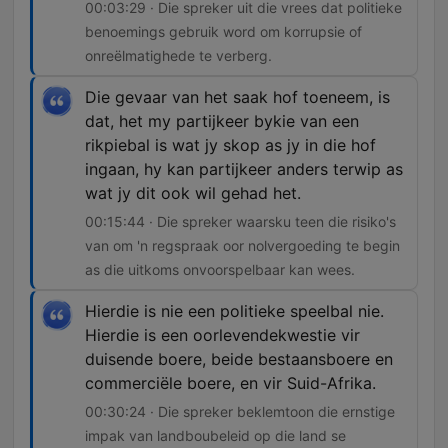
00:03:29 · Die spreker uit die vrees dat politieke
benoemings gebruik word om korrupsie of
onreëlmatighede te verberg.
Die gevaar van het saak hof toeneem, is
dat, het my partijkeer bykie van een
rikpiebal is wat jy skop as jy in die hof
ingaan, hy kan partijkeer anders terwip as
wat jy dit ook wil gehad het.
00:15:44 · Die spreker waarsku teen die risiko's
van om 'n regspraak oor nolvergoeding te begin
as die uitkoms onvoorspelbaar kan wees.
Hierdie is nie een politieke speelbal nie.
Hierdie is een oorlevendekwestie vir
duisende boere, beide bestaansboere en
commerciële boere, en vir Suid-Afrika.
00:30:24 · Die spreker beklemtoon die ernstige
impak van landboubeleid op die land se