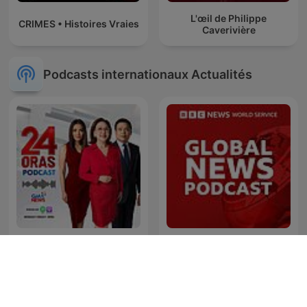
L'œil de Philippe
CRIMES • Histoires Vraies
Caverivière
Podcasts internationaux Actualités
24 Oras Podcast
Global News Podcast