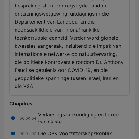
bespreking strek oor regstryde rondom
onteieningswetgewing, uitdagings in die
Departement van Landbou, en die
noodsaaklikheid van 'n onafhanklike
teenkorrupsie-eenheid. Verder word globale
kwessies aangeraak, insluitend die impak van
internationale netwerke op natuurbewaring,
die politieke kontroversie rondom Dr. Anthony
Fauci se getuienis oor COVID-19, en die
geopolitieke spanninge tussen Israel, Iran en
die VSA.
Chapitres
Verkiesingsaankondiging en Intree
00:00:04
van Gaste
Die OBK Voorzitterskapskonflik
00:01:07