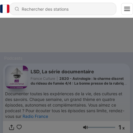
Podcasts
LSD, La série documentaire
France Culture
|
2820 - Astrologie : le charme discret
du rideau de fumée 4/4 : La bonne presse de la rubrique
astro
Documenter toutes les expériences de la vie, des cultures et
des savoirs. Chaque semaine, un grand thème en quatre
épisodes, autonomes et complémentaires. Vous aimez ce
podcast ? Pour écouter tous les épisodes sans limite, rendez-
vous sur
Radio France
1
x
Volume