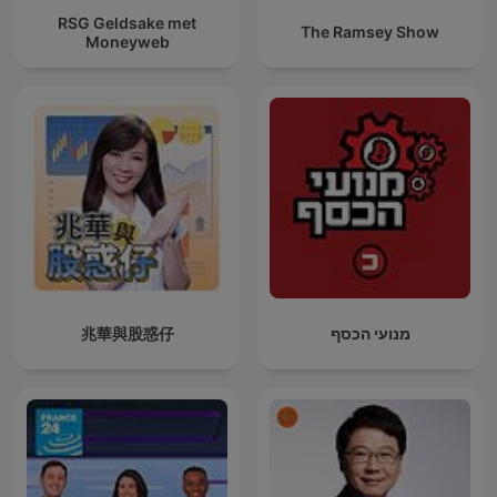
RSG Geldsake met
The Ramsey Show
Moneyweb
兆華與股惑仔
מנועי הכסף