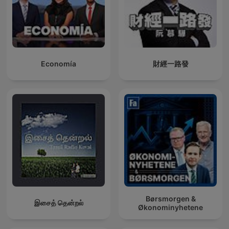
Economía
財經一路發
Børsmorgen &
இசைத் தென்றல்
Økonominyhetene