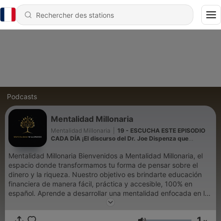
Podcasts
Mentalidad Millonaria
Mentalidad Millonaria
|
19 - ESCUCHA ESTE EPISODIO
CADA DÍA ¡El discurso del Dr. Joe Dispenza que
cambiará su vida!
Mentalidad Millonaria Bienvenidos a Mentalidad Millonaria, el
espacio donde transformamos tu forma de pensar sobre el
dinero y la riqueza. Nuestro objetivo es brindarte educación
financiera de manera fácil, práctica y accesible, 100% en
español. Aprende a desarrollar una mentalidad enfocada en la
generación de riqueza, mejora tu inteligencia financiera y toma
decisiones económicas que transformen tu vida personal y
1