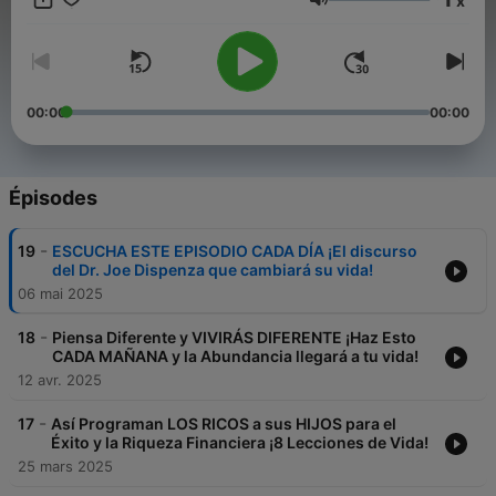
x
profesional. En cada episodio y video, te acercamos
Volume
herramientas, claves y estrategias para construir un futuro
financiero sólido. ¿Tienes preguntas o dudas? Estamos aquí
para ayudarte. Contáctanos a través de nuestro correo para
consultas empresariales.
mentalidadmillonariapodcast@gmail.com Suscríbete y únete a
00:00
00:00
nuestra comunidad de creadores de riqueza. ¡El primer paso
hacia tu libertad financiera comienza aquí! educación
financiera, finanzas personales, inversión inteligente, libertad
financiera, gestión del dinero, ahorro efectivo, mentalidad
Épisodes
millonaria, generación de riqueza, inteligencia financiera,
emprendimiento exitoso, planificación financiera, ingresos
-
19
ESCUCHA ESTE EPISODIO CADA DÍA ¡El discurso
pasivos, desarrollo financiero, finanzas para principiantes,
del Dr. Joe Dispenza que cambiará su vida!
consejos financieros, finanzas en español, finanzas para
06 mai 2025
jóvenes, finanzas para emprendedores, finanzas para mujeres,
finanzas para familias
-
18
Piensa Diferente y VIVIRÁS DIFERENTE ¡Haz Esto
CADA MAÑANA y la Abundancia llegará a tu vida!
12 avr. 2025
-
17
Así Programan LOS RICOS a sus HIJOS para el
Éxito y la Riqueza Financiera ¡8 Lecciones de Vida!
25 mars 2025