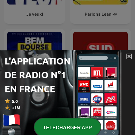
Je veux!
Parlons Lean 📣
BFM Bourse
L'info éco +
TELECHARGER APP