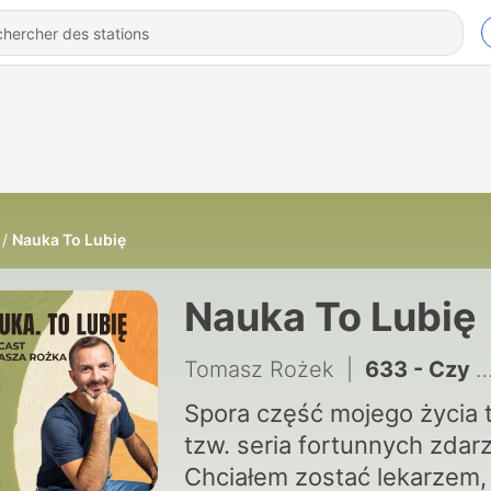
Nauka To Lubię
Nauka To Lubię
Tomasz Rożek
|
633 - Czy Bałtyk uratuje nas przed brakiem prądu?
Spora część mojego życia 
tzw. seria fortunnych zdar
Chciałem zostać lekarzem,