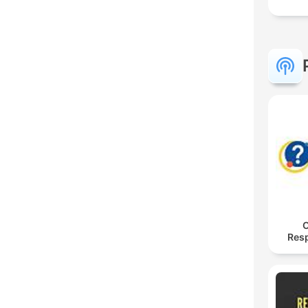
O
Res