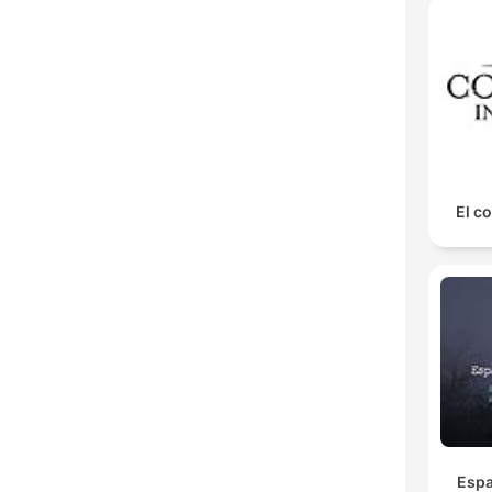
El co
Espa