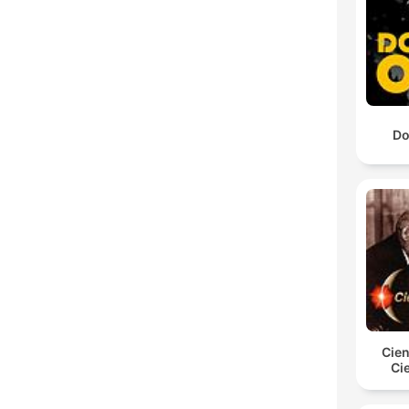
Do
Cien
Ci