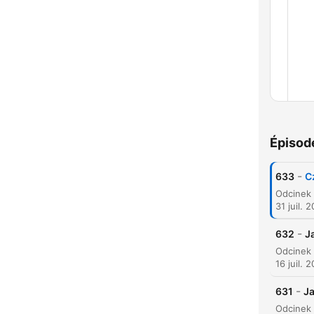
Chap
Épisod
-
633
C
31 juil. 
-
632
J
16 juil. 
-
631
J