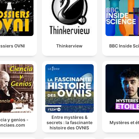
W ubiegłym roku na Półwyspie Iberyjskim doszło do
blackoutu, czyli awarii zasilania, kiedy w wyniku reakc
łańcuchowej w zaledwie 5 sekund z hiszpańskiej siec
elektroenergetycznej zniknęło około 60% generowan
energii
ssiers OVNI
Thinkerview
BBC Inside Sc
00:00:37 · Opis realnego zagrożenia dla stabilności systemó
energetycznych na przykładzie awarii w Hiszpanii i Portugalii.
W przypadku Baltic Power zastosowano monopale –
stalowe fundamenty przypominające rury wbijane
głęboko w dno morskie. Mają one nawet 100 metrów
długości i ważą do 1500-1700 ton.
00:05:32 · Szczegóły techniczne dotyczące konstrukcji
fundamentów morskich turbin.
Entre mystères &
cia y genios -
secrets : la fascinante
Mystères et ét
enciaes.com
histoire des OVNIS
Taka jedna turbina ma 15 MW. To jest tyle mocy, ile