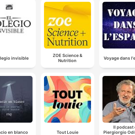
może zasilić małe miasto. Cała morska farma wiatro
Baltic Power ma 76 takich turbin.
00:06:59 · Informacja o wydajności pojedynczej turbiny oraz
skali całej farmy wiatrowej.
Położyliśmy 120 km kabli eksportowych. [...]
Położyliśmy kabli wewnętrznych również 120
ZOE Science &
kilometrów.
legio invisible
Voyage dans l'
Nutrition
00:11:46 · Dane dotyczące długości zainstalowanych kabli
przesyłowych w projekcie.
O ile turbiny wiatrowe, całą część morską możemy
nazwać sercem farmy pompującym niejako moc tutaj
do naszego systemu, o tyle samą stację możemy
przyrównać do mózgu
00:14:32 · Metaforyczne porównanie roli morskiej części farm
oraz lądowej stacji elektroenergetycznej.
Il podcast 
cio en blanco
Tout Louie
Piergiorgio Odi