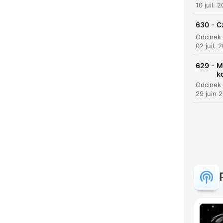
10 juil. 
-
630
C
02 juil. 
-
629
M
k
29 juin 
C
Mome