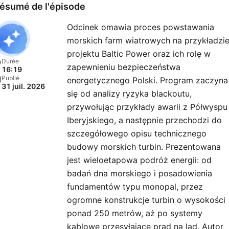
naukowym. Kieruję działe
ésumé de l'épisode
naukowym w tygodniku Go
Odcinek omawia proces powstawania
Niedzielny. Współpracuję lub
morskich farm wiatrowych na przykładzi
współpracowałem z wielo
projektu Baltic Power oraz ich rolę w
mediami m.in.: z redakcjami:
Durée
zapewnieniu bezpieczeństwa
16:19
Pytanie na Śniadanie,
Publié
energetycznego Polski. Program zaczyna
31 juil. 2026
Teleexpress, Dzień Dobry
się od analizy ryzyka blackoutu,
TVN; Wiedzą i Życiem,
przywołując przykłady awarii z Półwyspu
magazynem National
Iberyjskiego, a następnie przechodzi do
szczegółowego opisu technicznego
Geographic, Gazetą Wybor
budowy morskich turbin. Prezentowana
Rzeczpospolitą, magazyn
jest wieloetapowa podróż energii: od
Focus. Byłem autorem oraz
badań dna morskiego i posadowienia
prowadzącym program So
fundamentów typu monopal, przez
w TVP2. Wspóltworzyłem
ogromne konstrukcje turbin o wysokości
programy radiowe: „Pytania
ponad 250 metrów, aż po systemy
kosmosu” oraz Klub Trójki.
kablowe przesyłające prąd na ląd. Autor