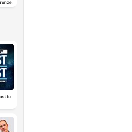
erenze.
ast to
M