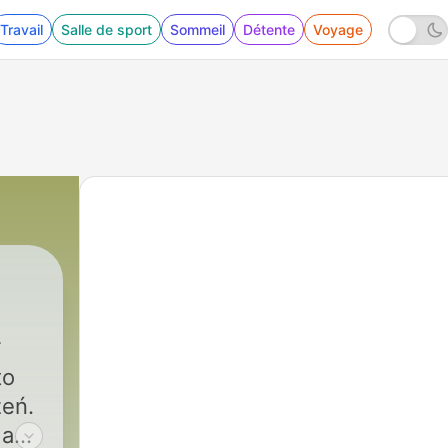
Travail
Salle de sport
Sommeil
Détente
Voyage
to
zeń.
 a