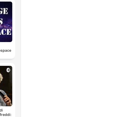
wa
espace
y
di
freddi: