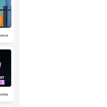
ji
i
ej
ience
w
oiles