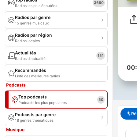
3680
Radios les plus écoutées
Radios par genre
15 genres musicaux
Radios par région
Radios locales
Actualités
151
Radios d'actualité
00
Recommandés
Liste des meilleures radios
Podcasts
Top podcasts
50
Podcasts les plus populaires
Ré
Podcasts par genre
18 genres thématiques
Musique