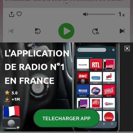
buissonnante, tant d'un point de vue biologique que culturel»,
explique Marylène Patou-Mathis, la commissaire scientifique
de l'exposition. Enquête en trois épisodes sur notre lointain
1
x
cousin.
Volume
00:00
00:00
Épisodes
-
3
Néandertal, l'ADN a parlé
19 oct. 2018
-
2
Néandertal, un être social
12 oct. 2018
TELECHARGER APP
-
1
Néandertal au quotidien
27 sept. 2018