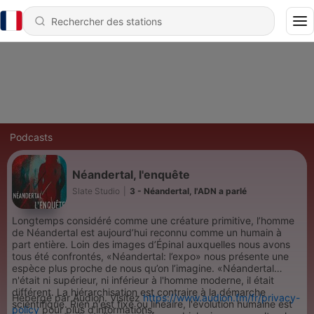
Podcasts
Néandertal, l'enquête
Slate Studio
|
3 - Néandertal, l'ADN a parlé
Longtemps considéré comme une créature primitive, l’homme
de Néandertal est aujourd’hui reconnu comme un humain à
part entière. Loin des images d’Épinal auxquelles nous avons
tous été confrontés, «Néandertal: l’expo» nous présente une
espèce plus proche de nous qu’on l’imagine. «Néandertal
n'était ni supérieur, ni inférieur à l'homme moderne, il était
différent. La hiérarchisation est contraire à la démarche
Hébergé par Audion. Visitez
https://www.audion.fm/fr/privacy-
scientifique. Rien n'est fixé ou linéaire, l'évolution humaine est
policy
pour plus d’informations.