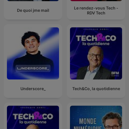
Le rendez-vous Tech -
De quoi jme mail
RDV Tech
Underscore_
Tech&Co, la quotidienne