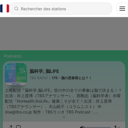
Podcasts
脳科学, 脳LIFE
TBS RADIO
|
175 - 脳の思春期とは？！
土曜配信『脳科学,脳LIFE』世の中の全ての事象は脳で決まる！？
出演：井上貴博（TBSアナウンサー）、西剛志（脳科学者）水曜
配信『NoHealth,NoLife』健康こそが全て！出演：井上貴博
（TBSアナウンサー）、犬山紙子（コラムニスト） ✉
doa@tbs.co.jp 制作：TBSラジオ TBS Podcast：
https://www.tbsradio.jp/podcast/
1