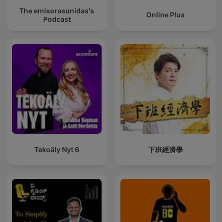
The emisorasunidas's
Online Plus
Podcast
Tekoäly Nyt 6
下班經濟學