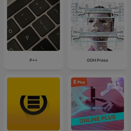
P++
GDH Press