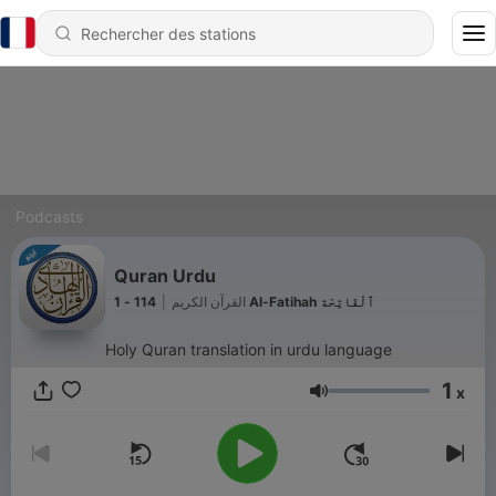
Podcasts
Quran Urdu
|
القرآن الكريم
114 - 1 Al-Fatihah ٱلْفَاتِحَة
Holy Quran translation in urdu language
1
x
Volume