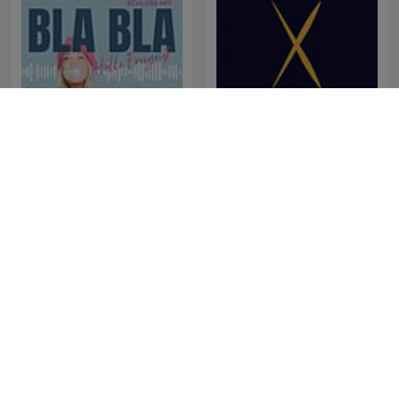
Schluss mit Blabla – Hallo
Христос
Freigeist