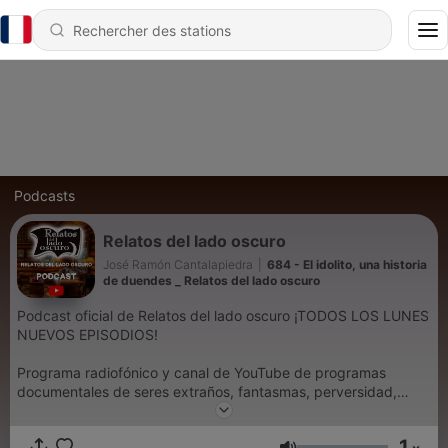
Podcasts
Relatos del lado oscuro
José Ramón Cantalapiedra
|
684 - El idolito, una historia
de duendes _ Relatos del lado oscuro
Podcast oficial de Relatos del lado oscuro ¡TODOS LOS LUNES
NUEVOS EPISODIOS!
Programa radiofónico y canal de YouTube de programas
documentales de seres extraños, fantasmas, perversidad,
sucesos inexplicables y adaptaciones dramatizadas de relatos
literarios de terror y misterio
1