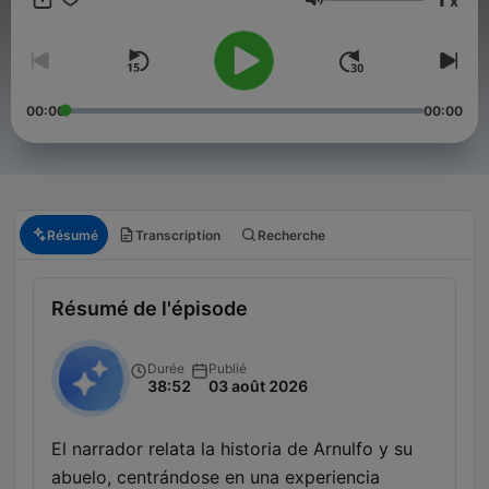
x
Síguenos en nuestras redes sociales oficiales:
Volume
Instagram: https://www.instagram.com/relatosdell...
Facebook: https://www.facebook.com/relatos.dell...
Twitter: https://twitter.com/LadoRelatos
Email: contacto@relatosdelladooscuro.com
00:00
00:00
Conviértete en un supporter de este podcast:
https://www.spreaker.com/podcast/relatos-del-lado-oscuro-
-5421502/support
.
Résumé
Transcription
Recherche
Résumé de l'épisode
Durée
Publié
38:52
03 août 2026
El narrador relata la historia de Arnulfo y su
abuelo, centrándose en una experiencia