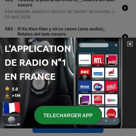
oscuro
Este episódio explora o mistério do Castelo de Houska, na República Checa, uma construção cuja arquitetura sugere que seu propósito não era a defesa externa, mas sim o confinamento de entidades vindas de uma fenda no subsolo. A narrativa detalha as crenças sobre este portal para o inferno e a iconografia demoníقia presente em suas estruturas. A investigação percorre desde os relatos de terror de soldados no século XVII até o uso do local por organizações nazistas para ritos ancestrais e sacrifícios. O episódio aborda também as tentativas soviéticas de transformar o castelo em um sanatório, que foram interrompidas por eventos misteriosos, como contaminações radioativas e acidentes inexplicáveis.
03 août 2026
-
682
El Ku Klux Klan y otros casos (solo audio)_
Relatos del lado oscuro
Este episodio analiza el fenómeno histórico y contemporáneo de los linchamientos, explorando sus raíces etimológicas y sus manifestaciones en distintos contextos globales. Se examina la historia de Estados Unidos, desde el origen del término vinculado a Charles Lynch hasta la brutalidad del Ku Klux Klan y el uso de postales macabras como recuerdo de ejecuciones extrajudiciales basadas en la supremacía racial. Asimismo, se establece un contraste con la dinámica observada en México, donde los linchamientos suelen derivar de una crisis de impunidad y la propagación de rumores en comunidades marginadas. El análisis concluye comparando estas prácticas con situaciones extremas en otros continentes, donde la violencia surge por necesidades básicas o conflictos religiosos, subrayando que el linchamiento persiste como una práctica brutal en el siglo XXI.
03 août 2026
-
681
Experimento Bacci, las voces de los muertos
||Relatos del lado oscuro
Este episodio explora el fenómeno de la transcomunicación instrumental, diferenciando entre psicofonías y técnicas complejas como las voces directas. Se profundiza en la historia del investigador italiano Marcelo Bacci, quien utilizaba radios de bulbos para captar mensajes de personas fallecidas a través de la onda corta. Asimismo, se detallan investigaciones científicas y experimentos realizados para verificar la autenticidad de estas voces, incluyendo pruebas técnicas para descartar fraudes. El episodio aborda también el papel de los espíritus guías en el proceso mediúmico y analiza mensajes sobre la vida después de la muerte encontrados en las grabaciones de Bacci.
27 juil. 2026
-
680
La muerte de Juan Pablo I ¿Conspiración ||
Relatos del lado oscuro
Este episodio analiza el histórico caso de la muerte de Juan Pablo I, explorando el contexto de una Iglesia Católica marcada por las reformas del Concilio Vaticano II y tensiones internas. A través de diversas fuentes documentales, se examina la vida de Albino Luciani, desde su humilde infancia hasta su breve pero impactante pontificado. El programa profundiza en las controversias y teorías de conspiración que rodean su inesperado fallecimiento a los 33 días de asumir el cargo. Se detallan las irregularidades en el manejo de su cuerpo, la falta de una autopsia y las presuntas implicaciones de figuras como Paul Marcinkus, vinculando estos eventos con escándalos financieros, la mafia y profecías religiosas.
27 juil. 2026
TELECHARGER APP
Afficher plus d'épisodes