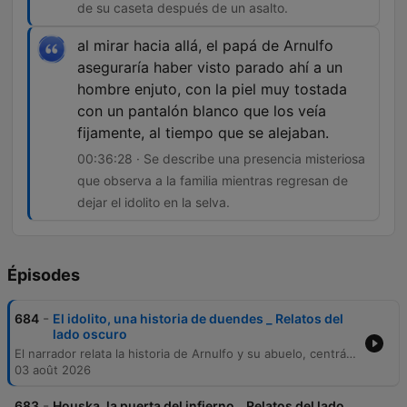
de su caseta después de un asalto.
al mirar hacia allá, el papá de Arnulfo
aseguraría haber visto parado ahí a un
hombre enjuto, con la piel muy tostada
con un pantalón blanco que los veía
fijamente, al tiempo que se alejaban.
00:36:28 · Se describe una presencia misteriosa
que observa a la familia mientras regresan de
dejar el idolito en la selva.
Épisodes
-
684
El idolito, una historia de duendes _ Relatos del
lado oscuro
El narrador relata la historia de Arnulfo y su abuelo, centrándose en una experiencia laboral en la selva de Tabasco durante los años 50, donde enfrentaron fenómenos inexplicables atribuidos a la falta de permiso ante los dueños de la tierra. Tras recibir un ídolo de piedra de un hombre misterioso, el abuelo experimentó sucesos paranormales y problemas mecánicos en su hogar, lo que lo llevó a crear un altar en la selva para apaciguar a las entidades. Posteriormente, tras sobrevivir ileso a un ataque delictivo en Guerrero, el abuelo confirmó la protección de estos seres al hallar huellas extrañas alrededor de su caseta. Antes de morir, organizó un viaje para devolver el ídolo a la selva, presenciando una figura misteriosa durante su partida.
03 août 2026
-
683
Houska, la puerta del infierno _ Relatos del lado