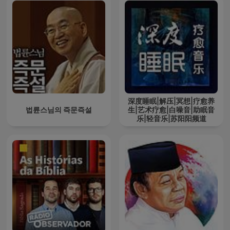
深度睡眠|解压|冥想|疗愈养
법륜스님의 즉문즉설
生|艺术疗愈|白噪音|助眠音
乐|轻音乐|苏阳阳频道