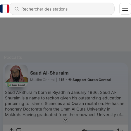
Podcasts
Saud Al-Shuraim
Muslim Central
|
115 - 🌟 Support Quran Central
Saud Al-Shuraim born in Riyadh in January 1966, Saud Al-
Shuraim is a name to reckon given his outstanding education
pertaining to Islamic Sciences and Qur’an recitation. He has an
honorary Doctorate from the Umm Al Qura University in
Makkah. Having graduated from the renowned University of
AAl-Imam Mohamed Ibn Saud under able and distinguished
Shaykhs like Sheikh Abdulaziz Bin Baz, Abdallah Al Jabreen,
1