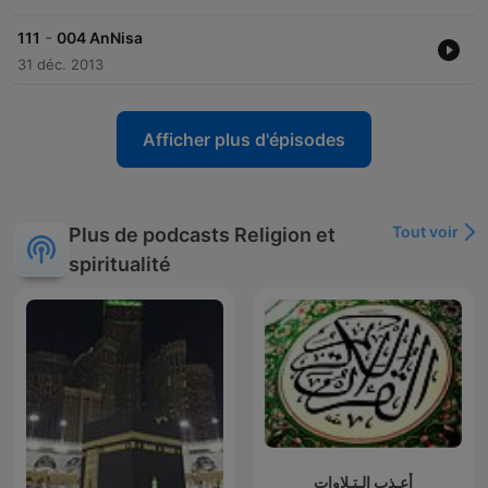
-
111
004 AnNisa
31 déc. 2013
Afficher plus d'épisodes
Tout voir
Plus de podcasts Religion et
spiritualité
أعـذب الـتـلاوات