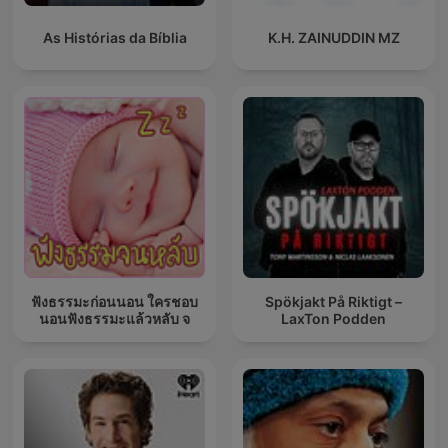
As Histórias da Bíblia
K.H. ZAINUDDIN MZ
ฟังธรรมะก่อนนอน ใครชอบ
Spökjakt På Riktigt –
นอนฟังธรรมะแล้วหลับ จ
LaxTon Podden