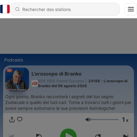
Podcasts
L'oroscopo di Branko
RDS 100% Grandi Successi
|
24198 - L'oroscopo di
Branko del 06 agosto 2026
Ogni giorno, Branko racconterà i segreti del tuo segno
Zodiacale e quello dei tuoi cari. Torna a trovarci tutti i giorni per
avere sempre sottomano le sue previsioni Astrologiche!
1
x
Volume