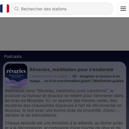
Podcasts
Rêveries, méditation pour s'endormir
La Marchande de Sable
|
38 - Imaginer la texture d’un
nuage... ou d’un marshmallow géant | Méditation guidée
Bienvenue dans "Rêveries, méditation pour s'endormir", le
podcast où humour et douceur se mêlent pour t’emmener dans
les bras de Morphée. Ici, on explore des thèmes variés, des
mystères des chaussettes disparues à l’art de déconnecter en
douceur, le tout avec une bonne dose de proximité, d’auto-
dérision et de bienveillance.
Chaque épisode est une invitation à la détente, au lâcher-prise
et à la déconnexion, accompagné d’une touche de rêve et de