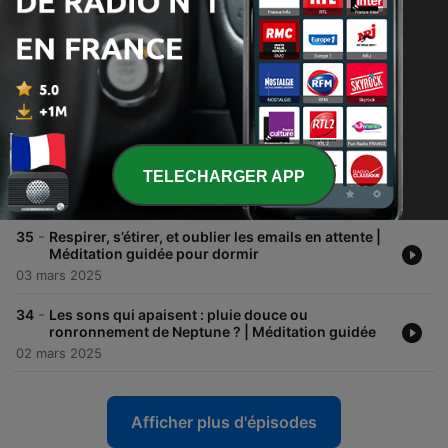
-
38
Imaginer la texture d’un nuage... ou d’un
marshmallow géant | Méditation guidée
06 mars 2025
-
37
Un rendez-vous avec soi-même : doux, calme, et
sans questions pièges | Méditation guidée
05 mars 2025
-
36
Un rendez-vous avec soi-même : doux, calme, et
sans questions pièges | Méditation guidée
TELECHARGER APP
04 mars 2025
-
35
Respirer, s’étirer, et oublier les emails en attente |
Méditation guidée pour dormir
03 mars 2025
-
34
Les sons qui apaisent : pluie douce ou
ronronnement de Neptune ? | Méditation guidée
02 mars 2025
Afficher plus d'épisodes