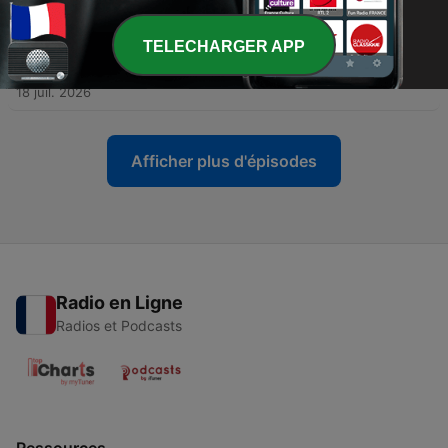
-
190
Ausgabe 255 - Stuhltransplantation im Wald
25 juil. 2026
TELECHARGER APP
-
189
Ausgabe 254 - "Dänen lügen doch!"
18 juil. 2026
Afficher plus d'épisodes
Radio en Ligne
Radios et Podcasts