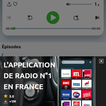
Tag.Jeden Freitag.Sprecherin der Rubriken: Franziska
1
x
Weisz(Cover by HANDS OF GOD)
Volume
00:00
00:00
Épisodes
-
193
Hausmeisterfolge - Saure Daumen
05 août 2026
-
192
Ausgabe 256 - Bevor wir zu Lösungen
kommen....
01 août 2026
-
191
Hausmeisterfolge - Väterkäse-Salat
29 juil. 2026