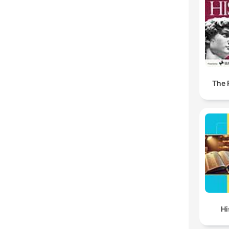
The 
Hi