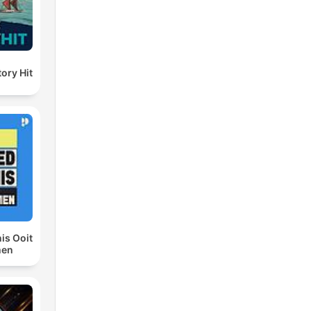
ory Hit
is Ooit
men