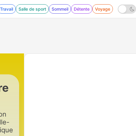
Travail
Salle de sport
Sommeil
Détente
Voyage
re
on
lle-
tique