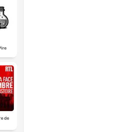
Pire
re de