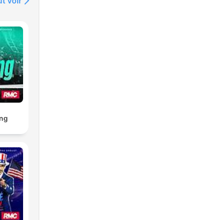
t voir
ng