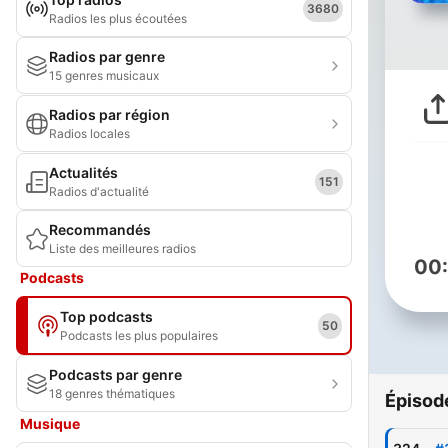
3680
Radios les plus écoutées
Radios par genre
15 genres musicaux
Radios par région
Radios locales
Actualités
151
Radios d'actualité
Recommandés
Liste des meilleures radios
00
Podcasts
Top podcasts
50
Podcasts les plus populaires
Podcasts par genre
18 genres thématiques
Épisod
Musique