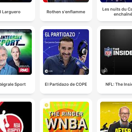
Les nuits du C
l Larguero
Rothen s'enflamme
enchaîn
ntégrale Sport
El Partidazo de COPE
NFL: The Ins