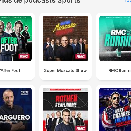
Plus de podcasts Sports
Tou
'After Foot
Super Moscato Show
RMC Runni