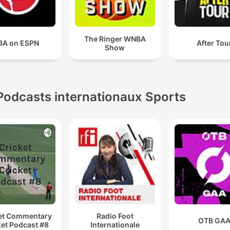
The Ringer WNBA
BA on ESPN
After Tou
Show
Podcasts internationaux Sports
et Commentary
Radio Foot
OTB GA
ket Podcast #8
Internationale