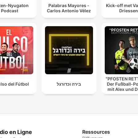
ten-Nyugaton
Palabras Mayores -
Kick-off met Va
Podcast
Carlos Antonio Vélez
Driessen
"PFOSTEN RETT
ulso del Fútbol
בירה וכדורגל
Der Fußball-P
mit Alex und 
dio en Ligne
Ressources