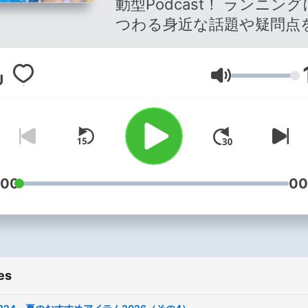
動型Podcast！ ランニン
つわる身近な話題や疑問点
国のランナーとシェアしま
毎週土曜日午前5時更新。ラ
Volume
ニングのお供にどうぞ♪ 《話す
人》 上田 怜 Garmin Japan
ミンマスター Shokz Japa
バサダー 一般社団法人 プ
ングジャパン アンバサダ
LIVERUN トレーナー 日本
:00
00
アナリスト協会 公認アナリ
ト 《オフィシャルウェブサイ
ト》
https://www.runningchanne
es