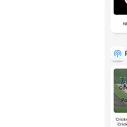
N
Crick
Cric