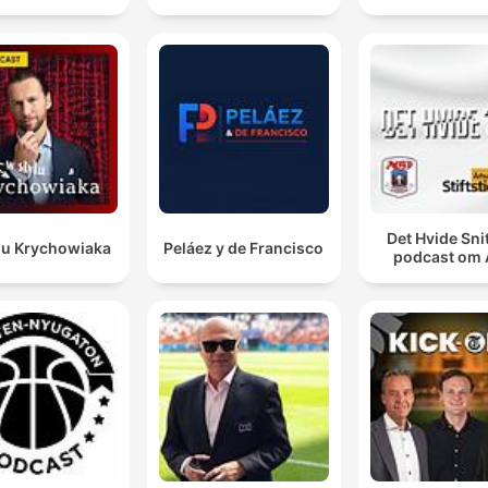
Det Hvide Snit
lu Krychowiaka
Peláez y de Francisco
podcast om