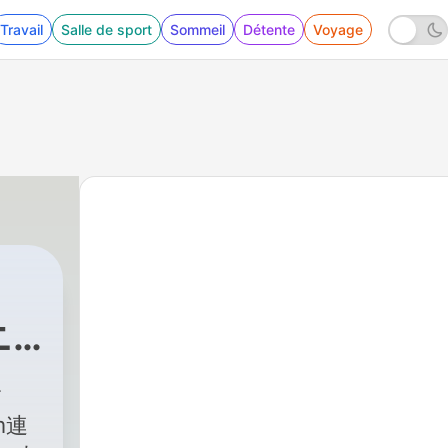
Travail
Salle de sport
Sommeil
Détente
Voyage
ニ
）
m連