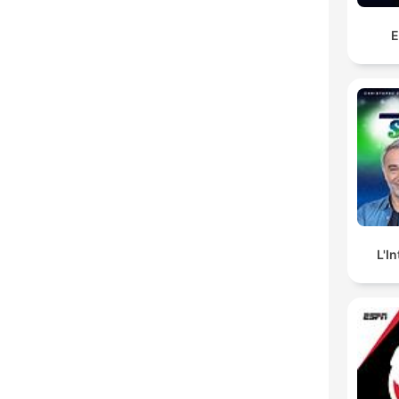
E
L'I