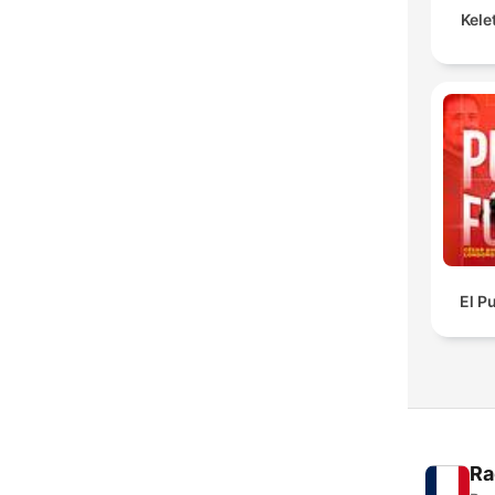
Kele
El P
Ra