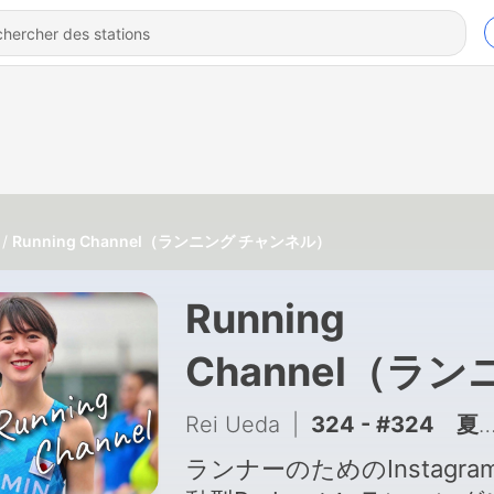
Running Channel（ランニング チャンネル）
Running
Channel（ラン
ング チャンネル
Rei Ueda
|
324 - #324 夏のおすすめアイテム2026（その4）
ランナーのためのInstagra