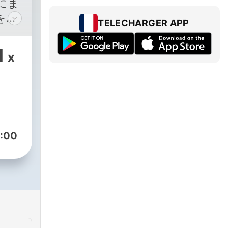
グにま
を全
TELECHARGER APP
す。
ン
1
x
 ガー
nアン
ロギ
ー
証券
:00
ス
l.jp/