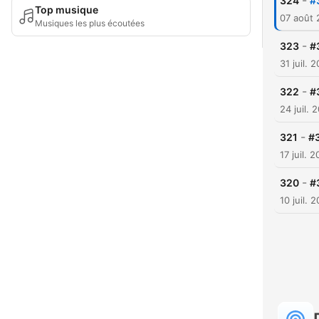
-
324
#
Top musique
07 août
Musiques les plus écoutées
-
323
#
31 juil. 
-
322
#
24 juil. 
-
321
#
17 juil. 
-
320
#
10 juil. 