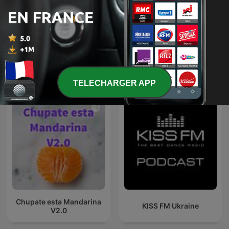
Enfants du Monde
CLUBBING PARTY !
Podcast | Chansons &
Histoires pour Enfants |
Contes & Comptines
Ludiques 2025 |
Apprendre à Chanter
Podcasts internationaux Musique
Compte
TELECHARGER APP
Chupate esta Mandarina
KISS FM Ukraine
V2.0