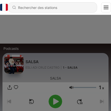
Podcasts
SALSA
ESLI ADI CRUZ CASTRO
|
1 - SALSA
SALSA
1
x
Volume