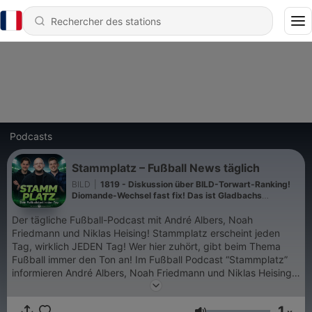
Podcasts
Stammplatz – Fußball News täglich
BILD
|
1819 - Diskussion über BILD-Torwart-Ranking!
Diomande-Wechsel fast fix! Das ist Gladbachs
Saisonziel!
Der tägliche Fußball-Podcast mit André Albers, Noah
Friedmann und Niklas Heising! Stammplatz erscheint jeden
Tag, wirklich JEDEN Tag! Wer hier zuhört, gibt beim Thema
Fußball immer den Ton an! Im Fußball Podcast “Stammplatz”
informieren André Albers, Noah Friedmann und Niklas Heising
launig über die Themen des Tages, egal ob Bundesliga,
Champions League oder WM. Sie geben Einblicke aus den
1