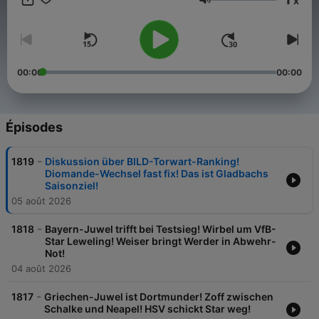
x
Stadien, Trainingsplätzen und Kabinen, die in Deutschland so
Volume
nur sie geben können - kompakt, spannend und hintergründig.
Sie bieten dadurch die besten Einblicke in die Welt des
Fußballs, stellen steile Thesen auf und bieten interessante
Diskussionen zur schönsten Nebensache der Welt – dem
Fußball. “Stammplatz” ist ein Muss für jeden
00:00
00:00
Fußballinteressierten und genau der Start in den Tag, den
jeder Fan braucht! Du möchtest mehr über unsere
Werbepartner erfahren? Hier findest du alle Infos & Rabatte:
https://linktr.ee/stammplatz_podcast
Épisodes
-
1819
Diskussion über BILD-Torwart-Ranking!
Diomande-Wechsel fast fix! Das ist Gladbachs
Saisonziel!
05 août 2026
-
1818
Bayern-Juwel trifft bei Testsieg! Wirbel um VfB-
Star Leweling! Weiser bringt Werder in Abwehr-
Not!
04 août 2026
-
1817
Griechen-Juwel ist Dortmunder! Zoff zwischen
Schalke und Neapel! HSV schickt Star weg!