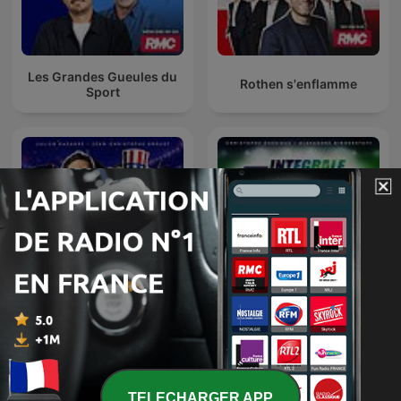
Les Grandes Gueules du
Rothen s'enflamme
Sport
Les nuits du Cazarre
L'Intégrale Sport
enchaîné
TELECHARGER APP