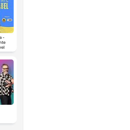
a -
nte
vel