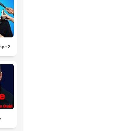
ope 2
e