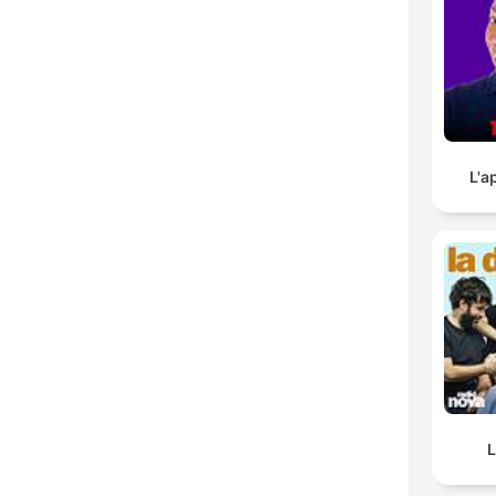
L'a
L