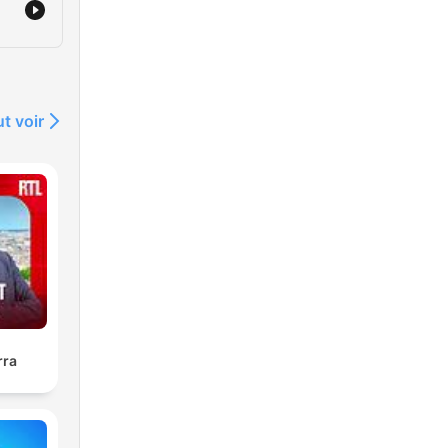
t voir
rra