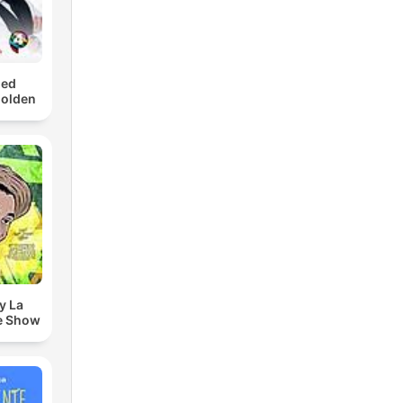
med
Golden
y La
e Show