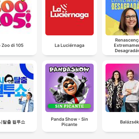
Renascenç
 Zoo di 105
La Luciérnaga
Extremame
Desagradá
Panda Show - Sin
시탈출 컬투쇼
Balázsék
Picante