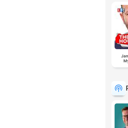
Jam
My