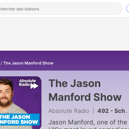
The Jason Manford Show
The Jason
Manford Show
Absolute Radio
|
492 - Schrodingers Cruise, Long Bums and a Intimacy Coordinator at a Scare Maze
Jason Manford, one of the