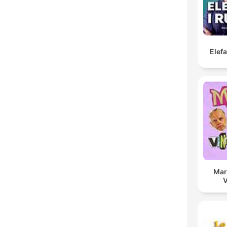
Elef
Mar
V