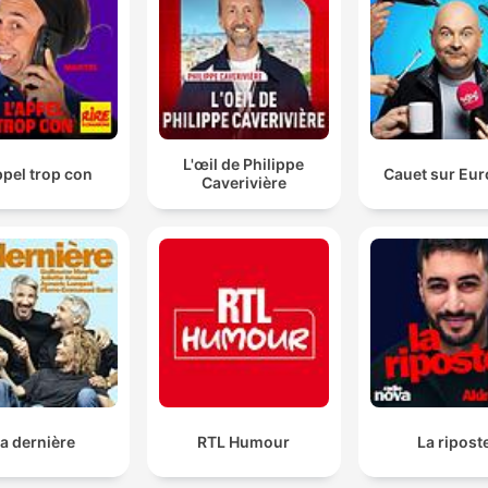
L'œil de Philippe
ppel trop con
Cauet sur Eur
Caverivière
a dernière
RTL Humour
La ripost