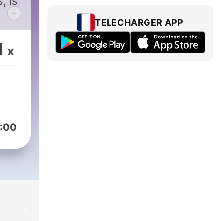
, is
TELECHARGER APP
nday
1
x
t
s
:00