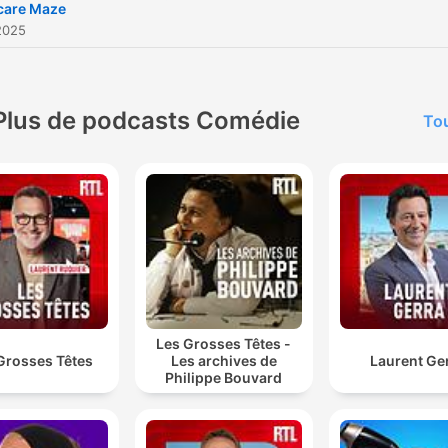
care Maze
2025
Plus de podcasts Comédie
Tou
Les Grosses Têtes -
Grosses Têtes
Les archives de
Laurent Ge
Philippe Bouvard