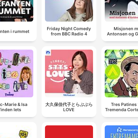
Friday Night Comedy
Misjonen 
anten i rummet
from BBC Radio 4
Antonsen og 
c-Marie & Isa
大久保佳代子とらぶぶら
Tres Patines 
inden Iets
LOVE
Tremenda Cort