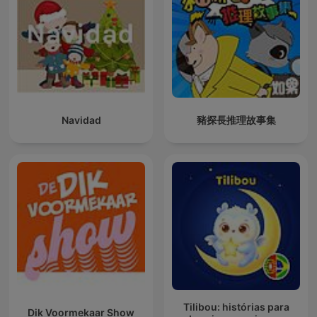
Navidad
豬探長推理故事集
Tilibou: histórias para
Dik Voormekaar Show