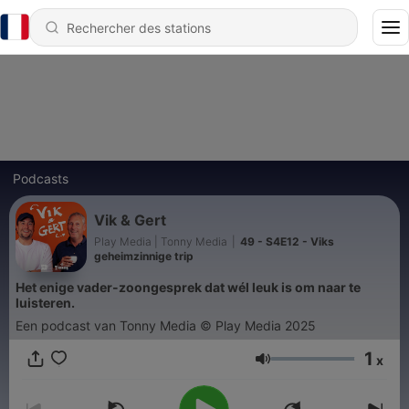
Podcasts
Vik & Gert
Play Media | Tonny Media
|
49 - S4E12 - Viks
geheimzinnige trip
Het enige vader-zoongesprek dat wél leuk is om naar te
luisteren.
Een podcast van Tonny Media © Play Media 2025
1
x
Volume