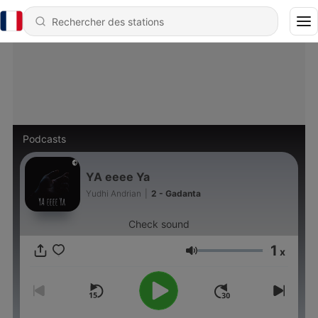
Podcasts
YA eeee Ya
Yudhi Andrian
|
2 - Gadanta
Check sound
1
x
Volume