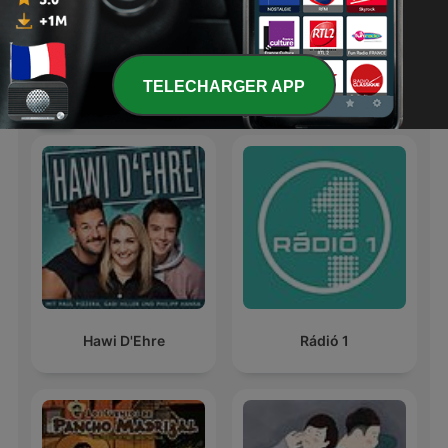
James O'Brien's
Radio Libre - L'intégrale
Mystery Hour
TELECHARGER APP
Podcasts internationaux Comédie
Hawi D'Ehre
Rádió 1