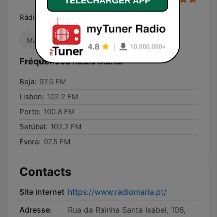
TELECHARGER APP
Rádio Maria: a sua melhor companhia!
Musique chrétienne
Fréquences Radio Maria:
Beja:
97.5 FM
Lisbon:
102.2 FM
Porto:
100.8 FM
Setúbal:
102.2 FM
Évora:
97.5 FM
Contacts
Site internet
https://www.radiomaria.pt/
Adresse:
Rua da Rainha Santa Isabel, 106,