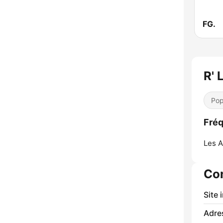
FG.
R' 
Pop
Fréq
Les A
Co
Site 
Adre