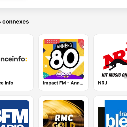
s connexes
e Info
Impact FM - Années 80
NRJ