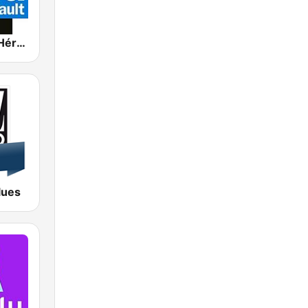
France Bleu Hérault
lues