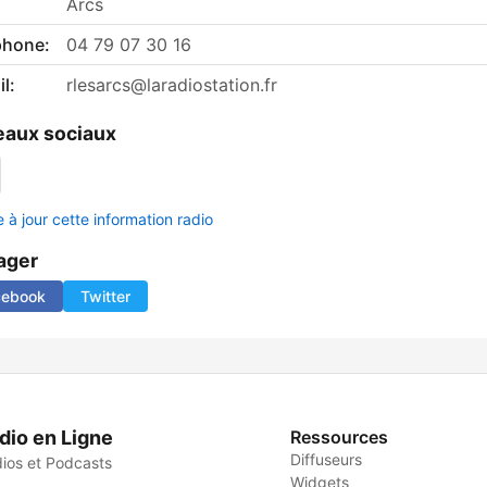
Arcs
phone:
04 79 07 30 16
l:
rlesarcs@laradiostation.fr
aux sociaux
 à jour cette information radio
ager
cebook
Twitter
dio en Ligne
Ressources
Diffuseurs
ios et Podcasts
Widgets