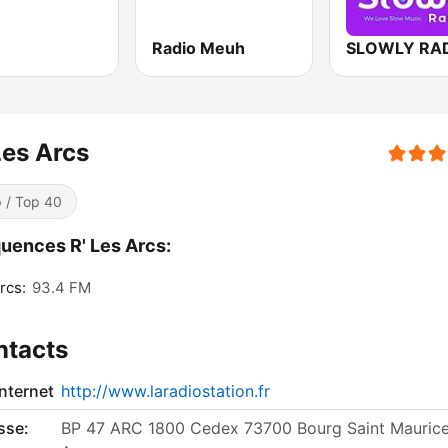
Radio Meuh
SLOWLY RA
Les Arcs
 / Top 40
uences R' Les Arcs:
rcs:
93.4 FM
ntacts
internet
http://www.laradiostation.fr
sse:
BP 47 ARC 1800 Cedex 73700 Bourg Saint Maurice