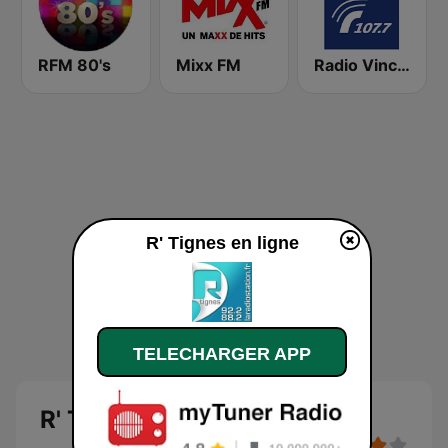
RFM 80's
Mixx FM
Radio Vinci Autoroutes Sud 107.7
R' Tignes en ligne
TELECHARGER APP
R' Tignes