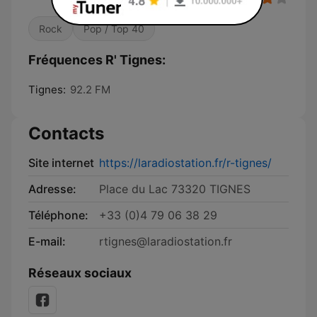
Rock
Pop / Top 40
Fréquences R' Tignes:
Tignes:
92.2 FM
Contacts
Site internet
https://laradiostation.fr/r-tignes/
Adresse:
Place du Lac 73320 TIGNES
Téléphone:
+33 (0)4 79 06 38 29
E-mail:
rtignes@laradiostation.fr
Réseaux sociaux