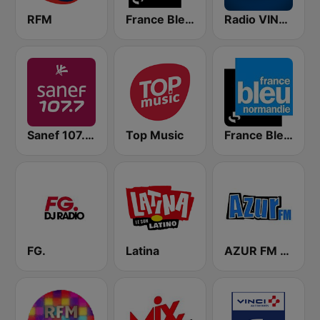
RFM
France Bleu Drôme-Ardèche
Radio VINCI Autoroutes
Sanef 107.7 Ile-de-France
Top Music
France Bleu Haute Normandie
FG.
Latina
AZUR FM 67