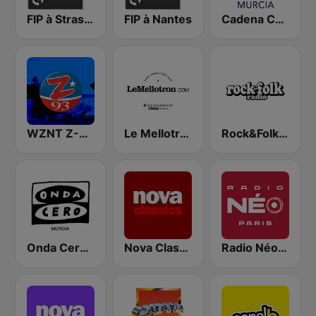
FIP à Strasbourg
FIP à Nantes
Cadena COPE Murcia
WZNT Z-93 FM
Le Mellotron
Rock&Folk Radio
Onda Cero Murcia
Nova Classics
Radio Néo Paris