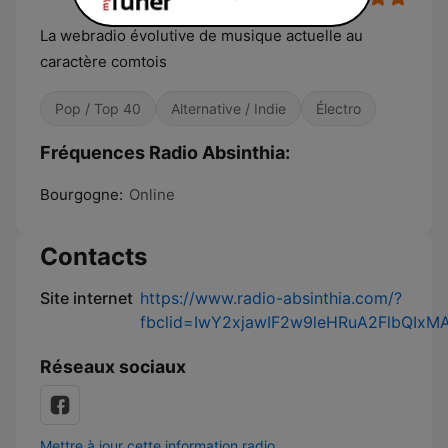
La webradio évolutive de musique actuelle au
caractère comtois
Pop / Top 40
Alternative / Indie
Électro
Fréquences Radio Absinthia:
Bourgogne:
Online
Contacts
Site internet
https://www.radio-absinthia.com/?
fbclid=IwY2xjawIF2w9leHRuA2FlbQI
Réseaux sociaux
Mettre à jour cette information radio