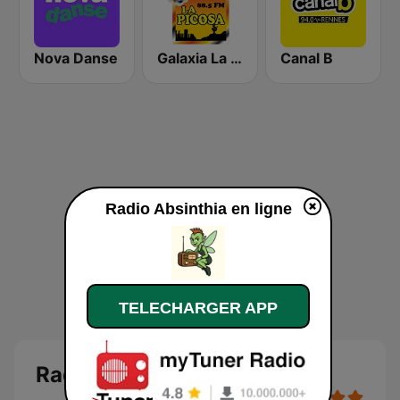
Nova Danse
Galaxia La Picosa
Canal B
Radio Absinthia en ligne
TELECHARGER APP
Radio Absinthia