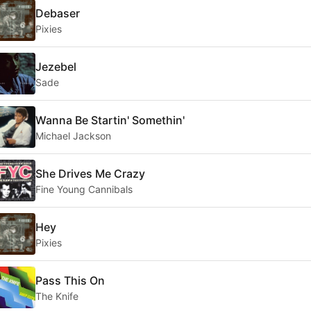
Debaser
Pixies
Jezebel
Sade
Wanna Be Startin' Somethin'
Michael Jackson
She Drives Me Crazy
Fine Young Cannibals
Hey
Pixies
Pass This On
The Knife