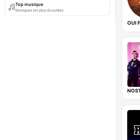
Top musique
Musiques les plus écoutées
OUI 