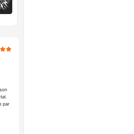
 son
tal.
e par