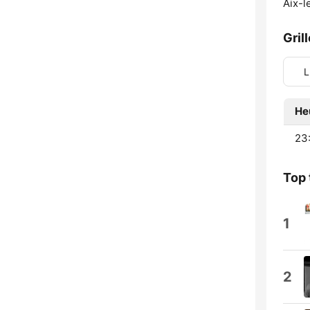
Aix-l
Gril
L
He
23:
Top 
1
2