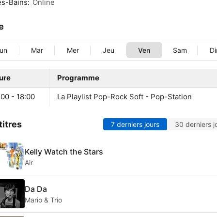
es-Bains:
Online
le
un
Mar
Mer
Jeu
Ven
Sam
D
ure
Programme
00 - 18:00
La Playlist Pop-Rock Soft - Pop-Station
titres
7 derniers jours
30 derniers j
Kelly Watch the Stars
Air
Da Da
Mario & Trio