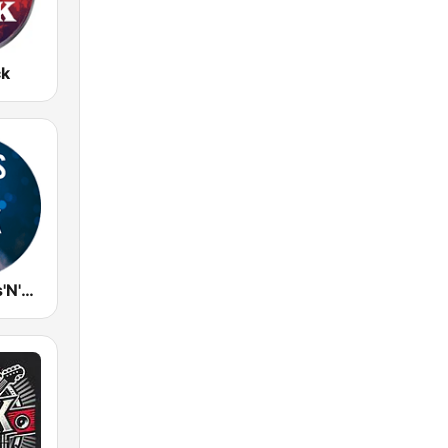
ck
OUI FM Blues'N'Rock