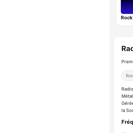
Rock
Rad
Premi
Ro
Radio
Métal
Gérée
la So
Fréq