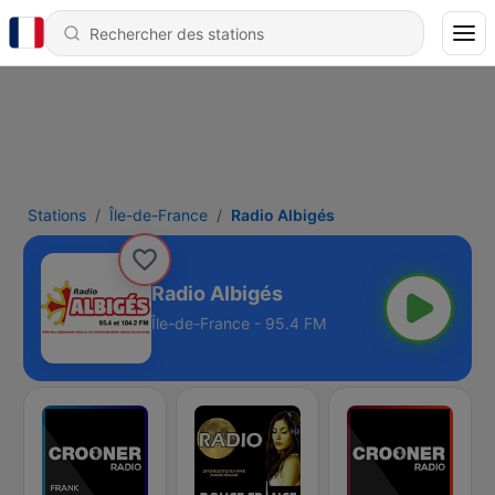
Stations
Île-de-France
Radio Albigés
Radio Albigés
Île-de-France - 95.4 FM