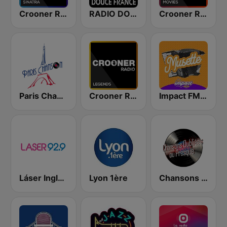
Crooner Radio Frank Sinatra
RADIO DOUCE FRANCE
Crooner Radio Movies
Paris Chanson
Crooner Radio Legends
Impact FM - Musette
Láser Inglés 92.9
Lyon 1ère
Chansons Oubliées ou Presque