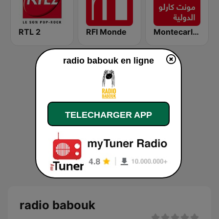
RTL 2
RFI Monde
Montecarlo al doualiya (مونت كارلو الدولية)
radio babouk en ligne
TELECHARGER APP
radio babouk