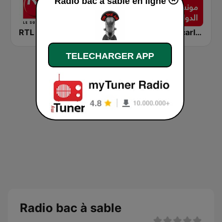
Radio bac à sable en ligne
RTL 2
RFI Monde
Montecarlo al doualiya (مونت كارلو الدولية)
TELECHARGER APP
Radio bac à sable