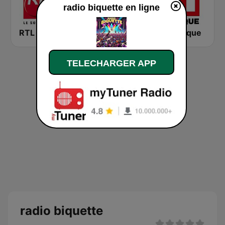
radio biquette en ligne
RTL 2
Montecarlo al doualiya (مونت كارلو الدولية)
RFI Afrique
TELECHARGER APP
radio biquette