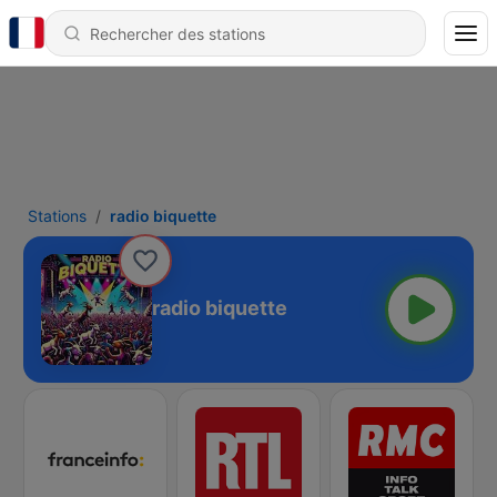
Stations
radio biquette
radio biquette