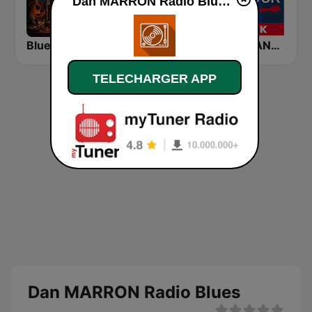
Dan MARRON Radio Blues en ligne
Blues Fox Radio
Radio Rock & Blues
ROCK ANTENNE Blues Rock
TELECHARGER APP
Dan MARRON Radio Blues