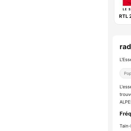
RTL 
ra
L'Ess
Pop
L'ess
trouv
ALPE
Fré
Tain-