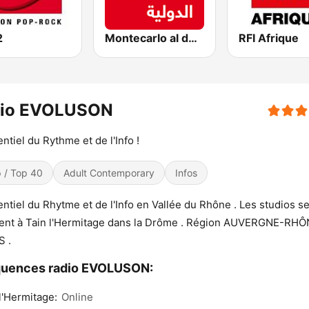
2
Montecarlo al doualiya (مونت كارلو الدولية)
RFI Afrique
dio EVOLUSON
entiel du Rythme et de l'Info !
 / Top 40
Adult Contemporary
Infos
entiel du Rhytme et de l'Info en Vallée du Rhône . Les studios s
ent à Tain l'Hermitage dans la Drôme . Région AUVERGNE-RHÔ
S .
quences radio EVOLUSON:
l'Hermitage:
Online