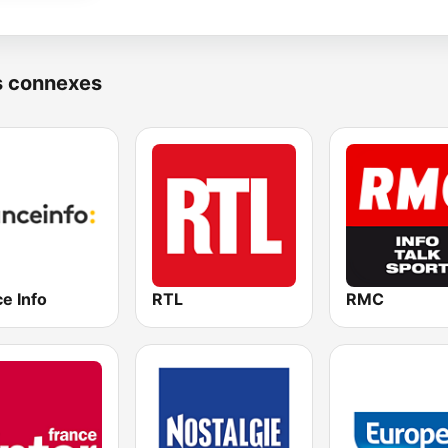
s connexes
e Info
RTL
RMC