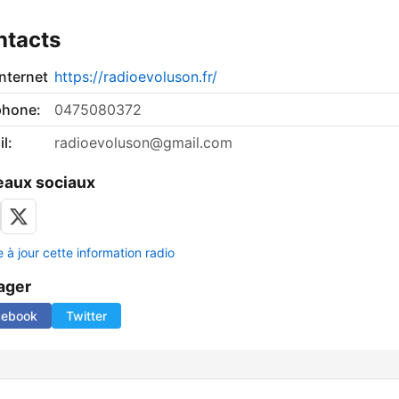
ntacts
internet
https://radioevoluson.fr/
phone:
0475080372
l:
radioevoluson@gmail.com
aux sociaux
 à jour cette information radio
ager
cebook
Twitter