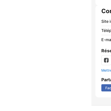
Co
Site 
Télé
E-mai
Rése
Mettre
Part
Fa