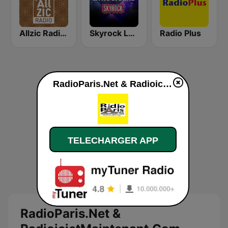
Allzic Radio ORIENTALE
Skyrock La Nocturne
Radio Plus
RadioParis.Net & RadioicietMaintenant.Com en ligne
TELECHARGER APP
RadioParis.Net &