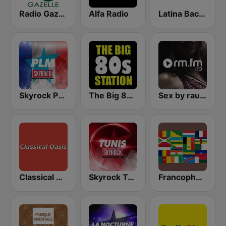
Radio Gazelle
Alfa Radio
Latina Bachata
Skyrock PLM
The Big 80s Station
Sex by rautemusik
Classical Oasis
Skyrock Tunis
Francophone - Radio Islam en français