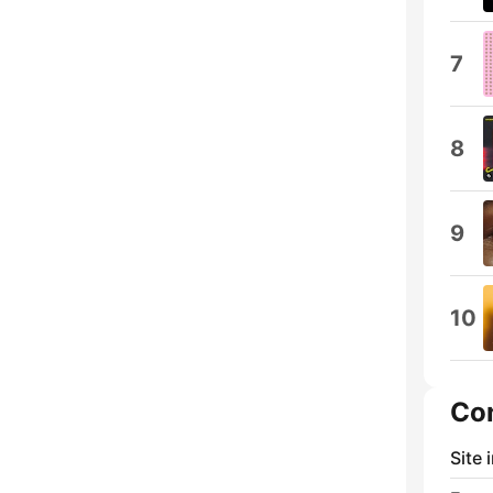
7
8
9
10
Co
Site 