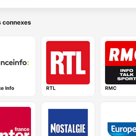
s connexes
e Info
RTL
RMC