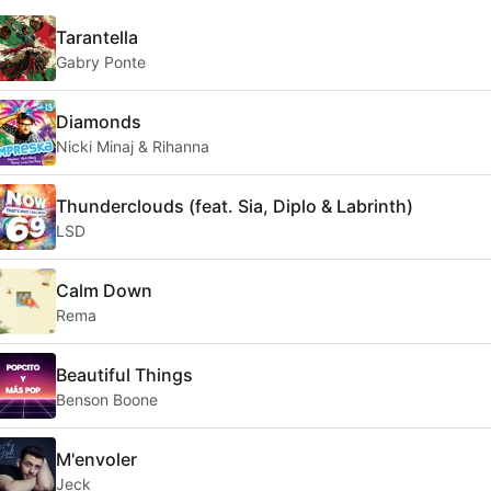
Tarantella
Gabry Ponte
Diamonds
Nicki Minaj & Rihanna
Thunderclouds (feat. Sia, Diplo & Labrinth)
LSD
Calm Down
Rema
Beautiful Things
Benson Boone
M'envoler
Jeck