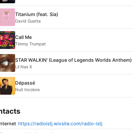
Titanium (feat. Sia)
David Guetta
Call Me
Timmy Trumpet
STAR WALKIN' (League of Legends Worlds Anthem)
Lil Nas X
Dépassé
Nuit Incolore
ntacts
internet
https://radioistj.wixsite.com/radio-istj