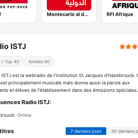
2
Montecarlo al doualiya (مونت كارلو الدولية)
RFI Afrique
io ISTJ
 / Top 40
Années 80
 ISTJ est la webradio de l'institution St Jacques d'Hazebrouck. 
 est principalement musicale mais donne aussi la parole aux
ants et élèves de l'établissement dans des émissions spéciales.
uences Radio ISTJ:
brouck:
Online
titres
7 derniers jours
30 derniers j