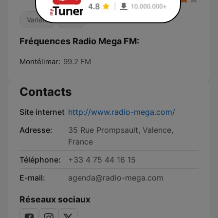
Variété
Infos
Fréquences Radio Mega FM:
Montélimar:
99.2 FM
Contacts
Site internet
http://www.radio-mega.com/
Adresse:
35 Rue Prompsault, Valence,
France
Téléphone:
+33 4 75 44 16 15
E-mail:
agenda@radio-mega.com
Réseaux sociaux