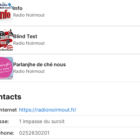
Info
Radio Noirmout
Blind Test
Radio Noirmout
Parlanjhe de ché nous
Radio Noirmout
ntacts
internet
https://radionoirmout.fr/
sse:
1 impasse du suroit
phone:
0252630201