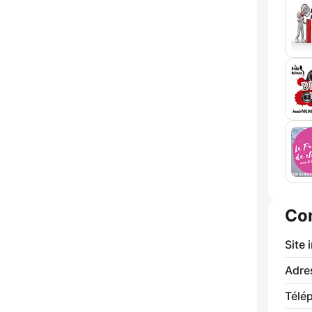
Co
Site 
Adre
Télé