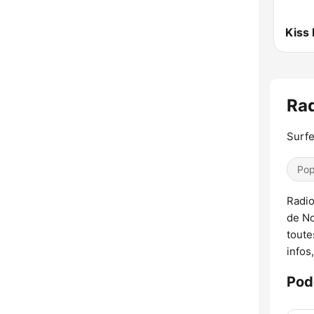
Kiss
Ra
Surfe
Pop
Radio
de No
toute
infos,
Pod