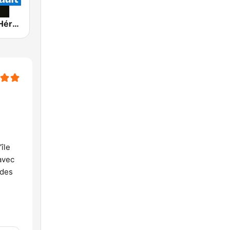
France Bleu Hérault
île
avec
 des