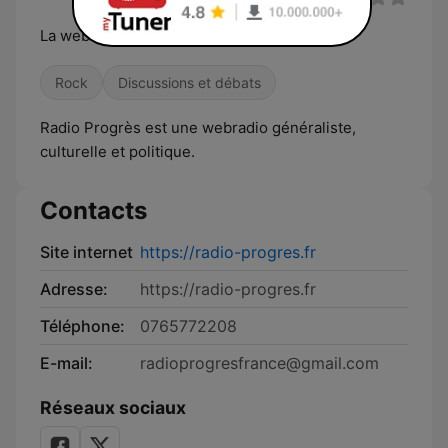
La webradio du progrès
Rock
Discussions et débats
Radio Progrès est une webradio généraliste,
culturelle et politique.
Contacts
Site internet
https://radio-progres.fr
Adresse:
https://radio-progres.fr
Téléphone:
0765772208
E-mail:
radioprogresfrance@gmail.com
Réseaux sociaux