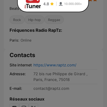
Beats | Media | Culture
Rock
Hip-hop
Reggae
Fréquences Radio RapTz:
Paris:
Online
Contacts
Site internet
https://www.raptz.com/
Adresse:
72 bis rue Philippe de Girard ,
Paris, France, 75018
E-mail:
contact@raptz.com
Réseaux sociaux