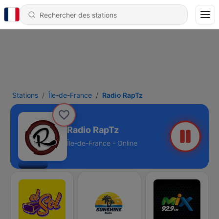
Stations
Île-de-France
Radio RapTz
Radio RapTz
Île-de-France - Online