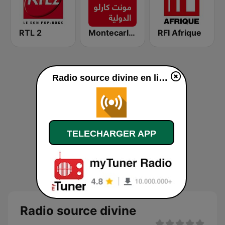
RTL 2
Montecarlo al doualiya (مونت كارلو الدولية)
RFI Afrique
Radio source divine en ligne
TELECHARGER APP
Radio source divine