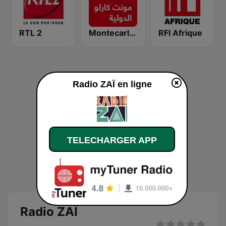
RTL 2
Montecarlo al doualiya (مونت كارلو الدولية)
RFI Afrique
Radio ZAÏ en ligne
TELECHARGER APP
Radio ZAÏ