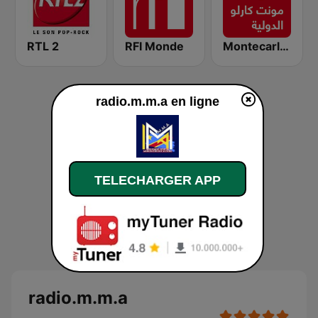
RTL 2
RFI Monde
Montecarlo al doualiya (مونت كارلو الدولية)
radio.m.m.a en ligne
TELECHARGER APP
radio.m.m.a