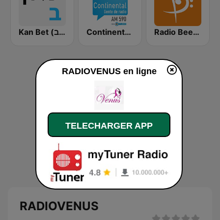
Kan Bet (כאן ב' / רשת ב')
Continental 590 AM
Radio Beethoven
RADIOVENUS en ligne
TELECHARGER APP
RADIOVENUS