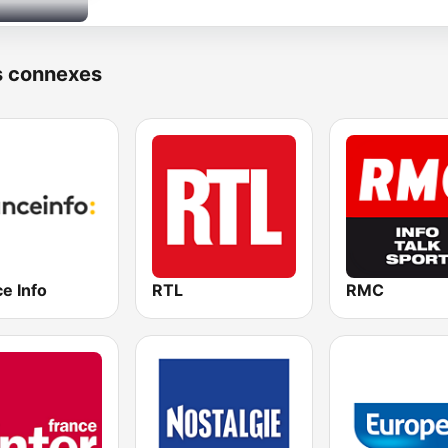
s connexes
e Info
RTL
RMC