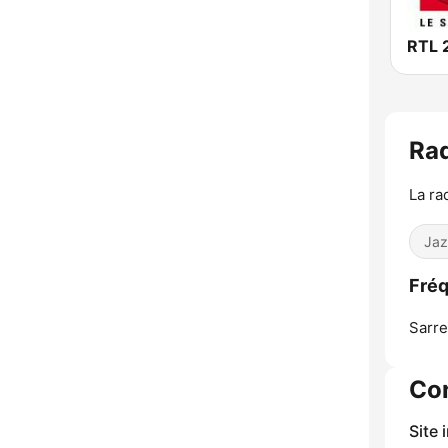
RTL 
Ra
La ra
Jaz
Fréq
Sarr
Co
Site 