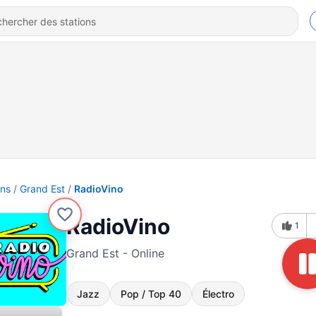
ons
Grand Est
RadioVino
RadioVino
1
Grand Est - Online
Jazz
Pop / Top 40
Électro