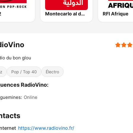
2
Montecarlo al doualiya (مونت كارلو الدولية)
RFI Afrique
dioVino
dio du bon glou
z
Pop / Top 40
Électro
uences RadioVino:
eguemines:
Online
ntacts
internet
https://www.radiovino.fr/