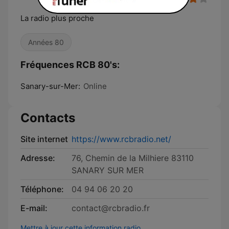
La radio plus proche
Années 80
Fréquences RCB 80's:
Sanary-sur-Mer:
Online
Contacts
Site internet
https://www.rcbradio.net/
Adresse:
76, Chemin de la Milhiere 83110
SANARY SUR MER
Téléphone:
04 94 06 20 20
E-mail:
contact@rcbradio.fr
Mettre à jour cette information radio