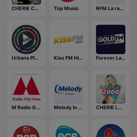
CHERIE CLASSICS
Top Music
RFM La radio en Or
Urbana Play 104.3 FM
Kiss FM Hits
Forever La Radio
M Radio Giải Trí Việt Nam
Melody In Paris
CHERIE LA PLAYLIST 2000's