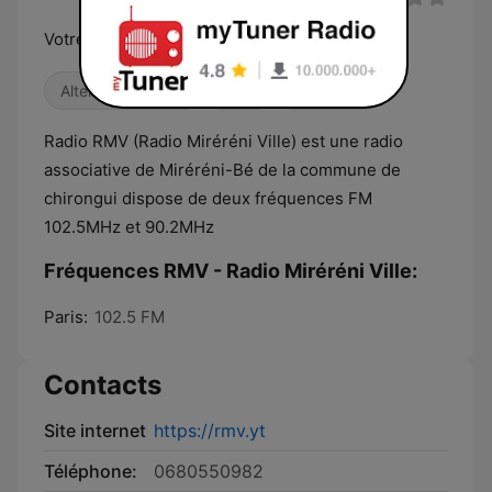
Votre radio de Mayotte
Alternative / Indie
Blues
Années 90
Radio RMV (Radio Miréréni Ville) est une radio
associative de Miréréni-Bé de la commune de
chirongui dispose de deux fréquences FM
102.5MHz et 90.2MHz
Fréquences RMV - Radio Miréréni Ville:
Paris:
102.5 FM
Contacts
Site internet
https://rmv.yt
Téléphone:
0680550982