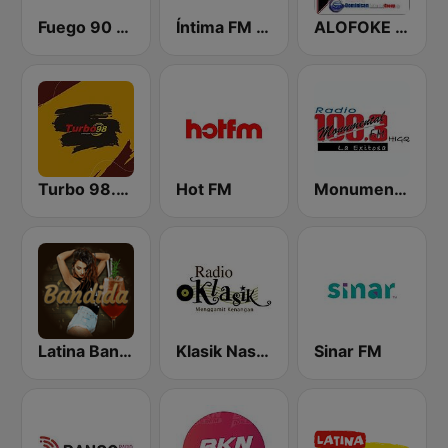
Fuego 90 La Salsera
Íntima FM Santiago
ALOFOKE 99.3 FM
Turbo 98.3 FM
Hot FM
Monumental 100.3 FM
Latina Bandida!
Klasik Nasional FM
Sinar FM