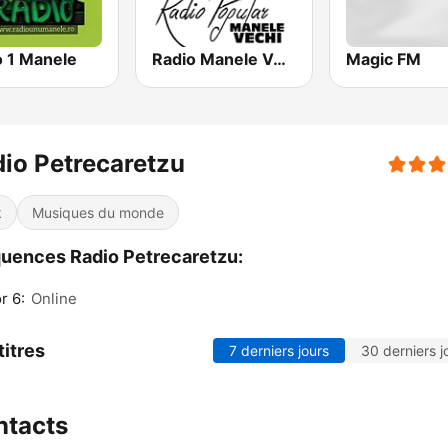
o 1 Manele
Radio Manele Vechi Romania
Magic FM
io Petrecaretzu
k
Musiques du monde
uences Radio Petrecaretzu:
r 6:
Online
titres
7 derniers jours
30 derniers j
ntacts