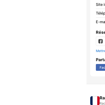
Site 
Télé
E-mai
Rése
Mettre
Part
Fa
Ra
Rad