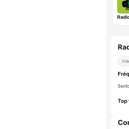
Radi
Rad
Fol
Fréq
Secto
Top 
Co