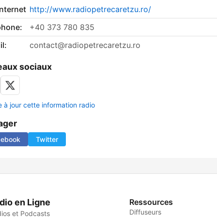
internet
http://www.radiopetrecaretzu.ro/
phone:
+40 373 780 835
l:
contact@radiopetrecaretzu.ro
aux sociaux
 à jour cette information radio
ager
cebook
Twitter
dio en Ligne
Ressources
Diffuseurs
ios et Podcasts