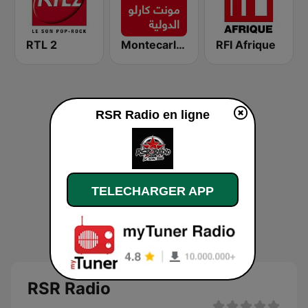
RTL 2
Montecarlo al doualiya (مونت كارلو الدولية)
RFI Afrique
RSR Radio en ligne
TELECHARGER APP
RSR Radio