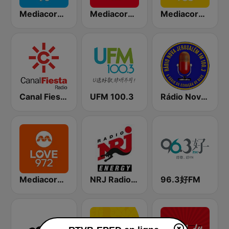
Mediacorp CLASS 95
Mediacorp CAPITAL 958
Mediacorp YES 933
Canal Fiesta Radio
UFM 100.3
Rádio Nova Jerusalém FM 100.3
Mediacorp LOVE 972
NRJ Radio ENERGY
96.3好FM