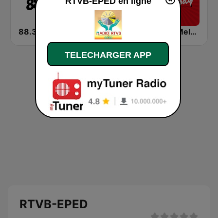
RTVB-EPED en ligne
88.3JIA
Love Radio 97.5
Radio Melody Schweiz
TELECHARGER APP
RTVB-EPED