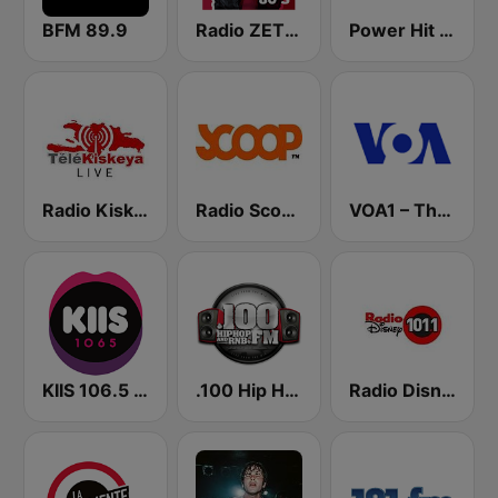
BFM 89.9
Radio ZET 80
Power Hit Radio
Radio Kiskeya 88.5 FM
Radio Scoop FM
VOA1 – The Hits
KIIS 106.5 FM
.100 Hip Hop and RNB.FM
Radio Disney