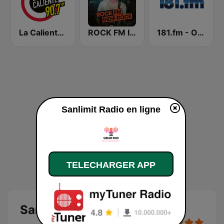
La Caliente 90.7 FM
ROCK FM INDIE ROCK
181.fm - Old School HipHop/RnB
Sanlimit Radio en ligne
TELECHARGER APP
Sanlimit Radio