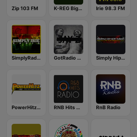
Zip 103 FM
K-REG Big Reggae Mix
Irie 98.3 FM
SimplyRadio.com Simply Irie Radio The Sounds of Kingston
GotRadio - Hip Hop Stop
Simply Hip-Hop Radio
PowerHitz NY
RNB Hits Radio
RnB Radio